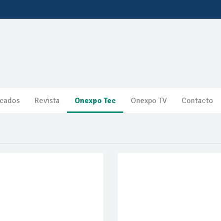
cados
Revista
Onexpo Tec
Onexpo TV
Contacto