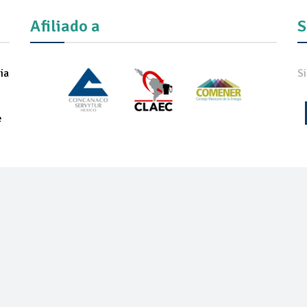
Afiliado a
S
ia
S
e
IADOS
NOTICIAS
COMUNICADOS
REVISTA
ONEXPO TEC
ON