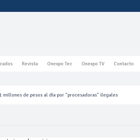
cados
Revista
Onexpo Tec
Onexpo TV
Contacto
 millones de pesos al día por "procesadoras" ilegales
3% ventas diésel Pemex
gulatoria pone a prueba las inversiones de las Estaciones de Ser