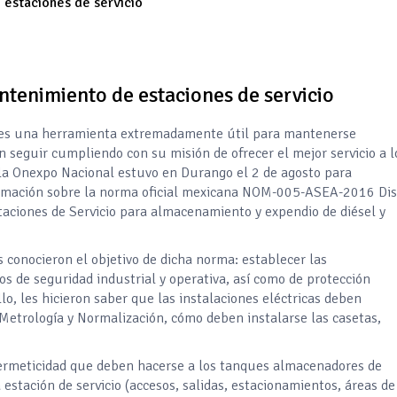
el comprime el margen de las gasolineras: se espera estabilizac
precio internacional del crudo por posible acuerdo de paz
antenimiento de estaciones de servicio
s es una herramienta extremadamente útil para mantenerse
entas de diésel Pemex: PetroIntelligence
n seguir cumpliendo con su misión de ofrecer el mejor servicio a l
la Onexpo Nacional estuvo en Durango el 2 de agosto para
ucción de hidrocarburos de Pemex; aún está lejos de la meta
nformación sobre la norma oficial mexicana NOM-005-ASEA-2016 Di
aciones de Servicio para almacenamiento y expendio de diésel y
l crudo 4% por la distensión política en Medio Oriente
s conocieron el objetivo de dicha norma: establecer las
os de seguridad industrial y operativa, así como de protección
 nuevo mes para los combustibles
, les hicieron saber que las instalaciones eléctricas deben
 Metrología y Normalización, cómo deben instalarse las casetas,
ercado por conversaciones Irán-Omán mantienen precios al alza
ermeticidad que deben hacerse a los tanques almacenadores de
estación de servicio (accesos, salidas, estacionamientos, áreas de