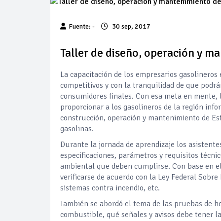
Precio del diés
Fuente: -
30 sep, 2017
Baja 5% más el 
Taller de diseño, operación y m
La capacitación de los empresarios gasolinero
Aumentan 83% v
competitivos y con la tranquilidad de que podrá
consumidores finales. Con esa meta en mente, 
Aumenta la prod
proporcionar a los gasolineros de la región i
construcción, operación y mantenimiento de Est
gasolinas.
Bajan precios de
Durante la jornada de aprendizaje los asistente
especificaciones, parámetros y requisitos técnic
Así comienza un
ambiental que deben cumplirse. Con base en ello
verificarse de acuerdo con la Ley Federal Sobre
sistemas contra incendio, etc.
Cautela en el m
También se abordó el tema de las pruebas de h
combustible, qué señales y avisos debe tener la 