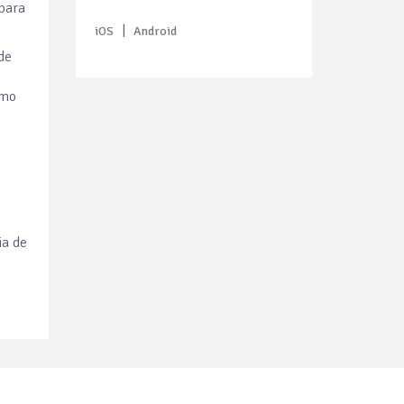
 para
|
iOS
Android
de
omo
ia de