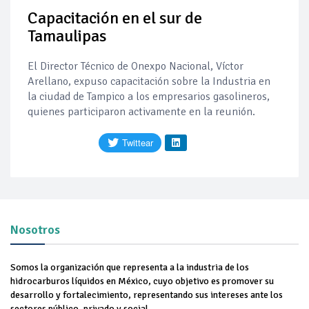
Capacitación en el sur de
Pierde Pemex 71 millones de pesos al día por
"procesadoras" ilegales
Tamaulipas
Pacto dispara 83% ventas diésel Pemex
El Director Técnico de Onexpo Nacional, Víctor
Arellano, expuso capacitación sobre la Industria en
la ciudad de Tampico a los empresarios gasolineros,
Incertidumbre regulatoria pone a prueba las inversiones de
las Estaciones de Servicio familiares
quienes participaron activamente en la reunión.
Precio del diésel comprime el margen de las gasolineras: se
espera estabilización del mercado
Baja 5% más el precio internacional del crudo por posible
acuerdo de paz
Petróleo continúa su descenso en el mercado internacional
Nosotros
Somos la organización que representa a la industria de los
hidrocarburos líquidos en México, cuyo objetivo es promover su
desarrollo y fortalecimiento, representando sus intereses ante los
sectores público, privado y social.