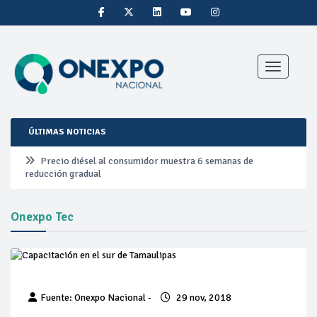
Toggle nav
ÚLTIMAS NOTICIAS
Precio diésel al consumidor muestra 6 semanas de
reducción gradual
Pemex ante la refinación clandestina
Onexpo Tec
Petrobras duplica ganancias en segundo trimestre por
precios del petróleo y producción récord
Cautela en el mercado por conversaciones Irán-Omán
Fuente: Onexpo Nacional -
29 nov, 2018
mantienen precios al alza