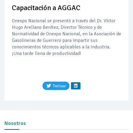
Capacitación a AGGAC
Delimita ASEA los cambios que pueden realizar las E.S sin
nuevos trámites ambientales
Onexpo Nacional se presentó a través del Dr. Víctor
Reporte mensual de agosto sobre permisos de expendio
Hugo Arellano Benítez, Director Técnico y de
Normatividad de Onexpo Nacional, en la Asociación de
Gasolineras de Guerrero para impartir sus
Reporta Pemex aumento de extracción ilegal de
conocimientos técnicos aplicables a la Industria.
combustible entre el primero y segundo trimestre
¡Una tarde llena de productividad!
Petróleo continúa su descenso en el mercado internacional
Precio diésel al consumidor muestra 6 semanas de
reducción gradual
SHCP | Acuerdo por el cual se dan a conocer los montos de
los estímulos fiscales aplicables a la enajenación de gasolinas
en la región fronteriza con Guatemala del 08 al 14 de agosto de
2026
Nosotros