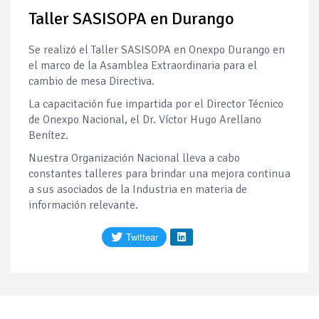
Taller SASISOPA en Durango
Pierde Pemex 71 millones de pesos al día por
"procesadoras" ilegales
Se realizó el Taller SASISOPA en Onexpo Durango en
Pacto dispara 83% ventas diésel Pemex
el marco de la Asamblea Extraordinaria para el
cambio de mesa Directiva.
Incertidumbre regulatoria pone a prueba las inversiones de
La capacitación fue impartida por e
l Director Técnico
las Estaciones de Servicio familiares
de Onexpo Nacional, el Dr. Víctor Hugo Arellano
Benítez.
Precio del diésel comprime el margen de las gasolineras: se
espera estabilización del mercado
Nuestra Organización Nacional lleva a cabo
constantes talleres para brindar una mejora continua
Baja 5% más el precio internacional del crudo por posible
a sus asociados de la Industria en materia de
acuerdo de paz
información relevante.
Petróleo continúa su descenso en el mercado internacional