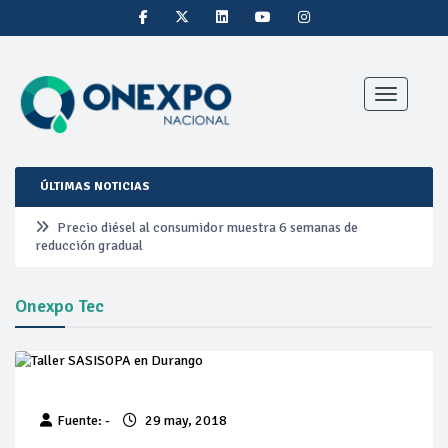
Toggle nav
ÚLTIMAS NOTICIAS
Precio diésel al consumidor muestra 6 semanas de
reducción gradual
Pemex ante la refinación clandestina
Onexpo Tec
Petrobras duplica ganancias en segundo trimestre por
precios del petróleo y producción récord
Cautela en el mercado por conversaciones Irán-Omán
Fuente: -
29 may, 2018
mantienen precios al alza