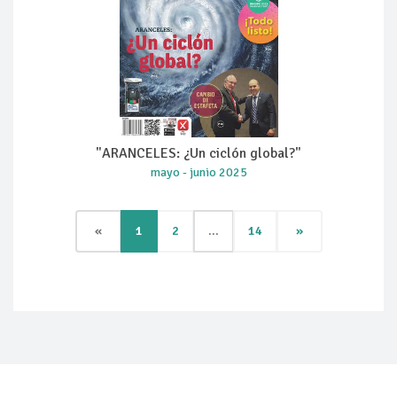
"ARANCELES: ¿Un ciclón global?"
mayo - junio 2025
«
1
2
...
14
»