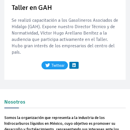
Taller en GAH
Así comienza un nuevo mes para los combustibles
Se realizó capacitación a los
Gasolineros Asociados de
Evolución criminal: pasan de robar gasolina a la producción
Hidalgo (GAH). Expone
nuestro Director Técnico y de
propia
Normatividad, Víctor Hugo Arellano Benítez a la
audiencia que participa activamente en el Taller.
Cambio de tendencias: autos eléctricos bajan de precio, los
Hubo gran interés de los empresarios del centro del
de gasolina aumentan
país.
Hacienda reduce el estímulo al IEPS para gasolinas y
aumenta el apoyo al diésel en la primera semana de agosto
SHCP | Acuerdo por el cual se dan a conocer los montos de
los estímulos fiscales aplicables a la enajenación de gasolinas
en la región fronteriza con Guatemala, correspondientes al
periodo comprendido del 01 al 07 de agosto de 2026
Precio del diésel comprime el margen de las gasolineras: se
espera estabilización del mercado
Nosotros
Somos la organización que representa a la industria de los
hidrocarburos líquidos en México, cuyo objetivo es promover su
desarrollo y fortalecimiento, representando sus intereses ante los