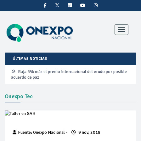
Toggle nav
ÚLTIMAS NOTICIAS
Baja 5% más el precio internacional del crudo por posible
acuerdo de paz
Aumentan 83% ventas de diésel Pemex: PetroIntelligence
Onexpo Tec
Aumenta la producción de hidrocarburos de Pemex; aún
está lejos de la meta
Bajan precios del crudo 4% por la distensión política en
Fuente: Onexpo Nacional -
9 nov, 2018
Medio Oriente