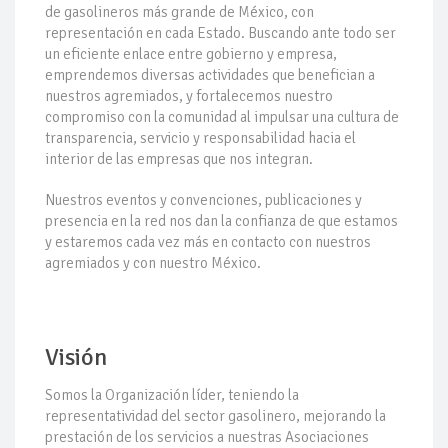
de gasolineros más grande de México, con
Pacto dispara 83% ventas diésel Pemex
representación en cada Estado. Buscando ante todo ser
un eficiente enlace entre gobierno y empresa,
emprendemos diversas actividades que benefician a
Incertidumbre regulatoria pone a prueba las inversiones de
nuestros agremiados, y fortalecemos nuestro
las Estaciones de Servicio familiares
compromiso con la comunidad al impulsar una cultura de
transparencia, servicio y responsabilidad hacia el
Precio del diésel comprime el margen de las gasolineras: se
espera estabilización del mercado
interior de las empresas que nos integran.
Nuestros eventos y convenciones, publicaciones y
Baja 5% más el precio internacional del crudo por posible
acuerdo de paz
presencia en la red nos dan la confianza de que estamos
y estaremos cada vez más en contacto con nuestros
agremiados y con nuestro México.
Petróleo continúa su descenso en el mercado internacional
Precio diésel al consumidor muestra 6 semanas de
reducción gradual
Visión
Somos la Organización líder, teniendo la
representatividad del sector gasolinero, mejorando la
prestación de los servicios a nuestras Asociaciones