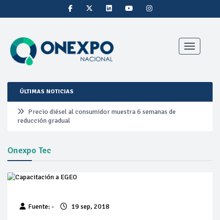
Toggle nav
ÚLTIMAS NOTICIAS
Precio diésel al consumidor muestra 6 semanas de
reducción gradual
Pemex ante la refinación clandestina
Onexpo Tec
Petrobras duplica ganancias en segundo trimestre por
precios del petróleo y producción récord
Cautela en el mercado por conversaciones Irán-Omán
Fuente: -
19 sep, 2018
mantienen precios al alza