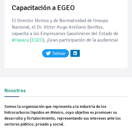
Capacitación a EGEO
Pierde Pemex 71 millones de pesos al día por
"procesadoras" ilegales
El Director Técnico y de Normatividad de Onexpo
Pacto dispara 83% ventas diésel Pemex
Nacional, el Dr. Víctor Hugo Arellano Benítez,
capacita a los Empresarios Gasolineros del Estado de
#Oaxaca
(
EGEO
).
¡Gran participación de la audiencia!
Incertidumbre regulatoria pone a prueba las inversiones de
las Estaciones de Servicio familiares
Precio del diésel comprime el margen de las gasolineras: se
espera estabilización del mercado
Baja 5% más el precio internacional del crudo por posible
acuerdo de paz
Nosotros
Petróleo continúa su descenso en el mercado internacional
Somos la organización que representa a la industria de los
hidrocarburos líquidos en México, cuyo objetivo es promover su
desarrollo y fortalecimiento, representando sus intereses ante los
sectores público, privado y social.