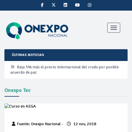
Toggle nav
ÚLTIMAS NOTICIAS
Baja 5% más el precio internacional del crudo por posible
acuerdo de paz
Aumentan 83% ventas de diésel Pemex: PetroIntelligence
Onexpo Tec
Aumenta la producción de hidrocarburos de Pemex; aún
está lejos de la meta
Bajan precios del crudo 4% por la distensión política en
Fuente: Onexpo Nacional -
12 nov, 2018
Medio Oriente