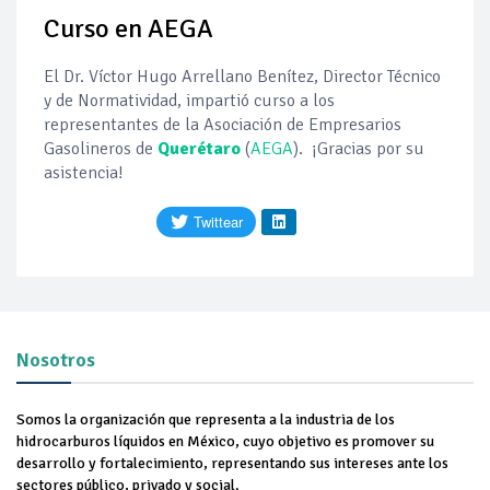
Curso en AEGA
Así comienza un nuevo mes para los combustibles
El Dr. Víctor Hugo Arrellano Benítez, Director Técnico
Evolución criminal: pasan de robar gasolina a la producción
y de Normatividad, impartió curso a los
propia
representantes de la Asociación de Empresarios
Gasolineros de
Querétaro
(
AEGA
).
¡Gracias por su
Cambio de tendencias: autos eléctricos bajan de precio, los
asistencia!
de gasolina aumentan
SHCP | Acuerdo por el cual se dan a conocer los montos de
los estímulos fiscales aplicables a la enajenación de gasolinas
en la región fronteriza con Guatemala, correspondientes al
periodo comprendido del 01 al 07 de agosto de 2026
SHCP | Acuerdo por el que se dan a conocer porcentajes,
montos del estímulo fiscal y cuotas disminuidas del impuesto
especial sobre producción y servicios, así como cantidades por
litro aplicables a los combustibles que se indican del 01 al 07
Precio del diésel comprime el margen de las gasolineras: se
Nosotros
de agosto
espera estabilización del mercado
Somos la organización que representa a la industria de los
hidrocarburos líquidos en México, cuyo objetivo es promover su
desarrollo y fortalecimiento, representando sus intereses ante los
sectores público, privado y social.