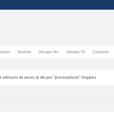
cados
Revista
Onexpo Tec
Onexpo TV
Contacto
 millones de pesos al día por "procesadoras" ilegales
3% ventas diésel Pemex
gulatoria pone a prueba las inversiones de las Estaciones de Ser