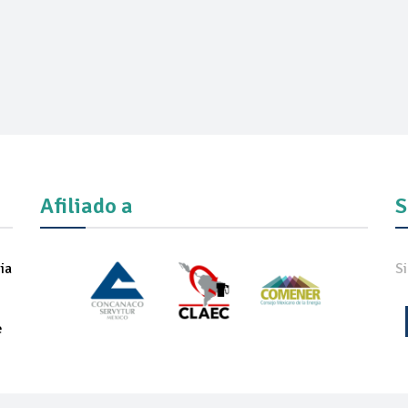
Afiliado a
S
ia
S
e