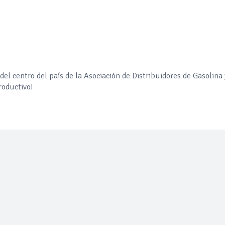
el comprime el margen de las gasolineras: se espera estabilizac
precio internacional del crudo por posible acuerdo de paz
el centro del país de la Asociación de Distribuidores de Gasolina 
entas de diésel Pemex: PetroIntelligence
roductivo!
ucción de hidrocarburos de Pemex; aún está lejos de la meta
l crudo 4% por la distensión política en Medio Oriente
 nuevo mes para los combustibles
ercado por conversaciones Irán-Omán mantienen precios al alza