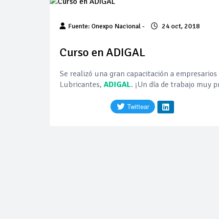
Precio del diés
Fuente: Onexpo Nacional -
24 oct, 2018
Baja 5% más el 
Curso en ADIGAL
Se realizó una gran capacitación a empresarios d
Aumentan 83% v
Lubricantes,
ADIGAL
. ¡Un día de trabajo muy p
Aumenta la prod
Bajan precios de
Así comienza un
Cautela en el m