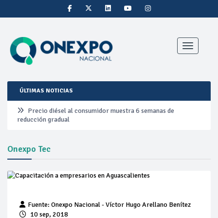
Toggle nav
ÚLTIMAS NOTICIAS
Precio diésel al consumidor muestra 6 semanas de
reducción gradual
Pemex ante la refinación clandestina
Onexpo Tec
Petrobras duplica ganancias en segundo trimestre por
precios del petróleo y producción récord
Cautela en el mercado por conversaciones Irán-Omán
Fuente: Onexpo Nacional - Víctor Hugo Arellano Benítez
mantienen precios al alza
10 sep, 2018