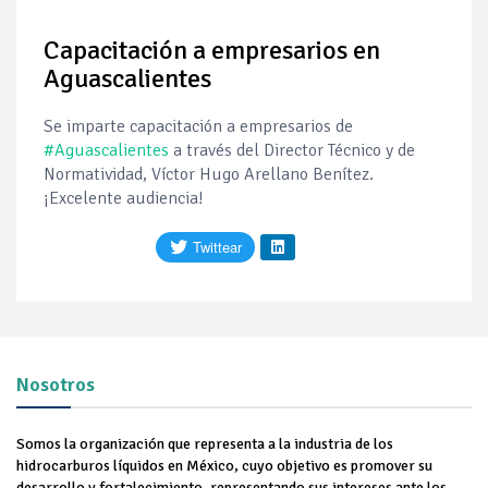
Pierde Pemex 71 millones de pesos al día por
"procesadoras" ilegales
Capacitación a empresarios en
Aguascalientes
Pacto dispara 83% ventas diésel Pemex
Se imparte capacitación a empresarios de
#Aguascalientes
a través del Director Técnico y de
Incertidumbre regulatoria pone a prueba las inversiones de
las Estaciones de Servicio familiares
Normatividad, Víctor Hugo Arellano Benítez.
¡Excelente audiencia!
Precio del diésel comprime el margen de las gasolineras: se
espera estabilización del mercado
Baja 5% más el precio internacional del crudo por posible
acuerdo de paz
Petróleo continúa su descenso en el mercado internacional
Nosotros
Somos la organización que representa a la industria de los
hidrocarburos líquidos en México, cuyo objetivo es promover su
desarrollo y fortalecimiento, representando sus intereses ante los