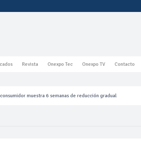
cados
Revista
Onexpo Tec
Onexpo TV
Contacto
l consumidor muestra 6 semanas de reducción gradual
efinación clandestina
ca ganancias en segundo trimestre por precios del petróleo y pr