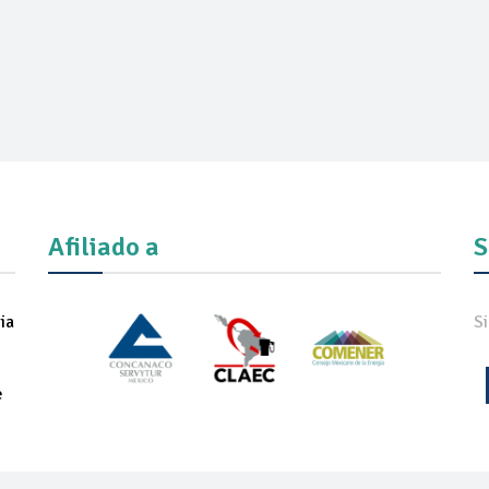
Afiliado a
S
ia
S
e