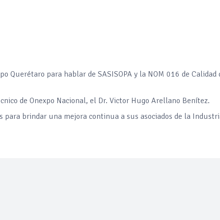
ercado por conversaciones Irán-Omán mantienen precios al alza
 millones de pesos al día por "procesadoras" ilegales
expo Querétaro para hablar de SASISOPA y la NOM 016 de Calidad 
3% ventas diésel Pemex
écnico de Onexpo Nacional, el Dr. Victor Hugo Arellano Benítez.
gulatoria pone a prueba las inversiones de las Estaciones de Ser
s para brindar una mejora continua a sus asociados de la Industri
el comprime el margen de las gasolineras: se espera estabilizac
precio internacional del crudo por posible acuerdo de paz
úa su descenso en el mercado internacional