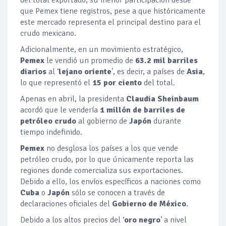
del total exportado, su menor participación desde
que Pemex tiene registros, pese a que históricamente
este mercado representa el principal destino para el
crudo mexicano.
Adicionalmente, en un movimiento estratégico,
Pemex
le vendió un promedio de
63.2 mil barriles
diarios
al ‘
lejano oriente
’, es decir, a países de
Asia
,
lo que representó el
15 por ciento
del total.
Apenas en abril, la presidenta
Claudia Sheinbaum
acordó que le vendería
1 millón de barriles de
petróleo crudo
al gobierno de
Japón
durante
tiempo indefinido.
Pemex
no desglosa los países a los que vende
petróleo crudo, por lo que únicamente reporta las
regiones donde comercializa sus exportaciones.
Debido a ello, los envíos específicos a naciones como
Cuba
o
Japón
sólo se conocen a través de
declaraciones oficiales del
Gobierno de México
.
Debido a los altos precios del ‘
oro negro
’ a nivel