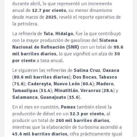
durante abril, lo que representó un incremento
anual de
12.7 por ciento
, su menor dinamismo
desde marzo de
2025
, reveló el reporte operativo de
la petrolera.
La refinería de
Tula
,
Hidalgo
, fue la que contribuyó
con la mayor producción de gasolinas del
Sistema
Nacional de Refinación (SNR)
con un total de
99.6
mil barriles diarios
, lo que significó un alza de
30
por ciento
a tasa anual.
Le siguieron las refinerías de
Salina Cruz
,
Oaxaca
(
80.6 mil barriles diarios
);
Dos Bocas
,
Tabasco
(
71.6
);
Cadereyta
,
Nuevo León
(
60.4
);
Madero
,
Tamaulipas
(
31.4
);
Minatitlán
,
Veracruz
(
28.4
) y
Salamanca
,
Guanajuato
(
15.6
).
En el mes en cuestión,
Pemex
también elevó la
producción de diésel en un
32.3 por ciento
, al
producir un total de
260 mil barriles diarios
,
mientras que la elaboración de turbosina ascendió a
45.6 mil barriles diarios
, cifra prácticamente igual