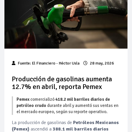
Pierde Pemex 71 millones de pesos al día por
"procesadoras" ilegales
Pacto dispara 83% ventas diésel Pemex
Incertidumbre regulatoria pone a prueba las inversiones de
las Estaciones de Servicio familiares
Precio del diésel comprime el margen de las gasolineras: se
Fuente:
El Financiero
- Héctor Usla
28 may, 2026
espera estabilización del mercado
Baja 5% más el precio internacional del crudo por posible
Producción de gasolinas aumenta
acuerdo de paz
12.7% en abril, reporta Pemex
Petróleo continúa su descenso en el mercado internacional
Pemex
comercializó
418.2 mil barriles diarios de
petróleo crudo
durante abril y aumentó sus ventas en
el mercado europeo, según su reporte operativo.
La producción de gasolinas de
Petróleos Mexicanos
(Pemex)
ascendió a
388.1 mil barriles diarios