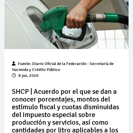
Pierde Pemex 71 millones de pesos al día por
"procesadoras" ilegales
Pacto dispara 83% ventas diésel Pemex
Incertidumbre regulatoria pone a prueba las inversiones de
las Estaciones de Servicio familiares
Precio del diésel comprime el margen de las gasolineras: se
Fuente:
Diario Oficial de la Federación
- Secretaría de
espera estabilización del mercado
Hacienda y Crédito Público
8 jun, 2026
Baja 5% más el precio internacional del crudo por posible
acuerdo de paz
SHCP | Acuerdo por el que se dan a
conocer porcentajes, montos del
Petróleo continúa su descenso en el mercado internacional
estímulo fiscal y cuotas disminuidas
del impuesto especial sobre
producción y servicios, así como
cantidades por litro aplicables a los