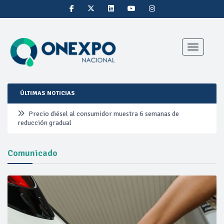
Toggle nav
ÚLTIMAS NOTICIAS
Precio diésel al consumidor muestra 6 semanas de
reducción gradual
Pemex ante la refinación clandestina
Comunicado
Petrobras duplica ganancias en segundo trimestre por
precios del petróleo y producción récord
Cautela en el mercado por conversaciones Irán-Omán
mantienen precios al alza