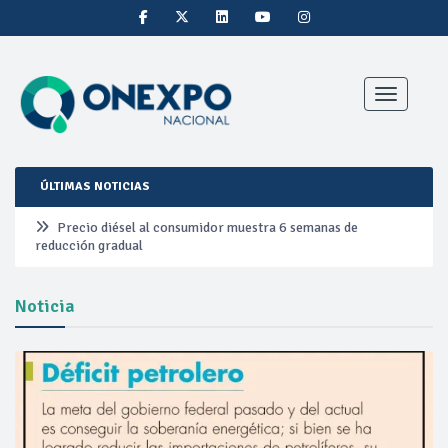
Toggle nav
ÚLTIMAS NOTICIAS
Precio diésel al consumidor muestra 6 semanas de
reducción gradual
Pemex ante la refinación clandestina
Noticia
Petrobras duplica ganancias en segundo trimestre por
precios del petróleo y producción récord
Cautela en el mercado por conversaciones Irán-Omán
mantienen precios al alza