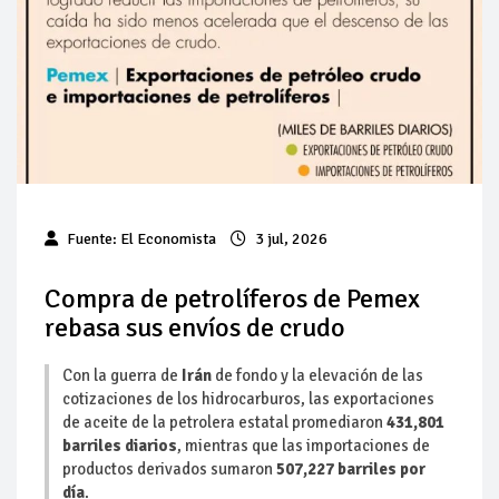
Pierde Pemex 71 millones de pesos al día por
"procesadoras" ilegales
Pacto dispara 83% ventas diésel Pemex
Incertidumbre regulatoria pone a prueba las inversiones de
las Estaciones de Servicio familiares
Precio del diésel comprime el margen de las gasolineras: se
Fuente:
El Economista
3 jul, 2026
espera estabilización del mercado
Baja 5% más el precio internacional del crudo por posible
Compra de petrolíferos de Pemex
acuerdo de paz
rebasa sus envíos de crudo
Petróleo continúa su descenso en el mercado internacional
Con la guerra de
Irán
de fondo y la elevación de las
cotizaciones de los hidrocarburos, las exportaciones
de aceite de la petrolera estatal promediaron
431,801
barriles diarios
, mientras que las importaciones de
productos derivados sumaron
507,227 barriles por
día
.