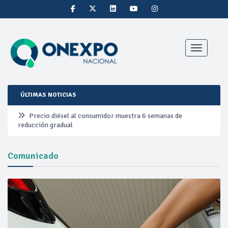
Toggle nav
ÚLTIMAS NOTICIAS
Precio diésel al consumidor muestra 6 semanas de
reducción gradual
Pemex ante la refinación clandestina
Comunicado
Petrobras duplica ganancias en segundo trimestre por
precios del petróleo y producción récord
Cautela en el mercado por conversaciones Irán-Omán
mantienen precios al alza