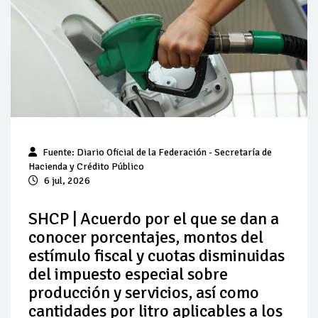
Pierde Pemex 71 millones de pesos al día por
"procesadoras" ilegales
Pacto dispara 83% ventas diésel Pemex
Incertidumbre regulatoria pone a prueba las inversiones de
las Estaciones de Servicio familiares
Precio del diésel comprime el margen de las gasolineras: se
Fuente:
Diario Oficial de la Federación
- Secretaría de
espera estabilización del mercado
Hacienda y Crédito Público
6 jul, 2026
Baja 5% más el precio internacional del crudo por posible
acuerdo de paz
SHCP | Acuerdo por el que se dan a
conocer porcentajes, montos del
Petróleo continúa su descenso en el mercado internacional
estímulo fiscal y cuotas disminuidas
del impuesto especial sobre
producción y servicios, así como
cantidades por litro aplicables a los