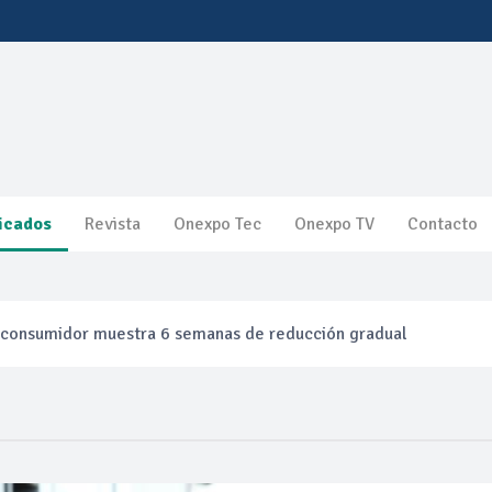
icados
Revista
Onexpo Tec
Onexpo TV
Contacto
l consumidor muestra 6 semanas de reducción gradual
efinación clandestina
ca ganancias en segundo trimestre por precios del petróleo y pr