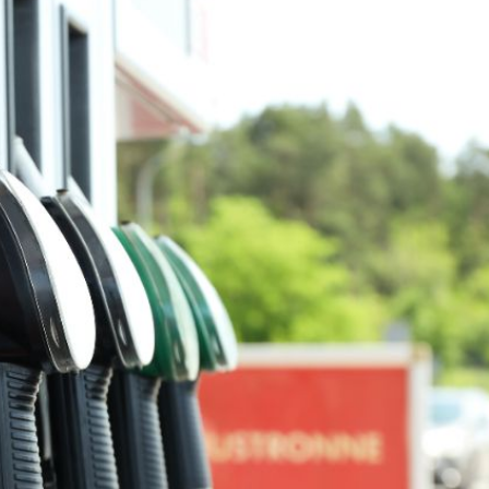
ercado por conversaciones Irán-Omán mantienen precios al alza
 millones de pesos al día por "procesadoras" ilegales
3% ventas diésel Pemex
gulatoria pone a prueba las inversiones de las Estaciones de Ser
el comprime el margen de las gasolineras: se espera estabilizac
precio internacional del crudo por posible acuerdo de paz
úa su descenso en el mercado internacional