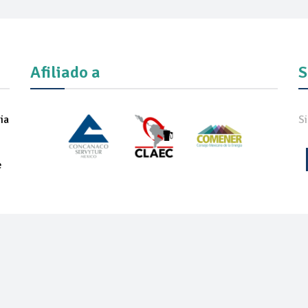
Afiliado a
S
ia
S
e
IADOS
NOTICIAS
COMUNICADOS
REVISTA
ONEXPO TEC
ON