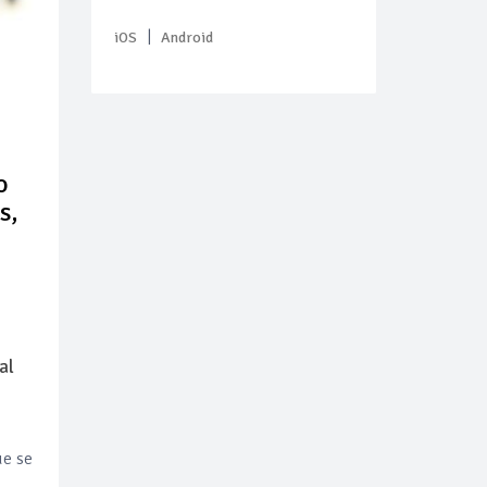
|
iOS
Android
o
s,
al
ue se