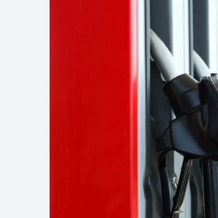
Cautela en el m
Pierde Pemex 71
Pacto dispara 8
Incertidumbre re
Precio del diés
Baja 5% más el 
Petróleo contin