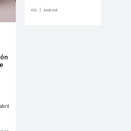
|
iOS
Android
ión
ue
abril
ue se