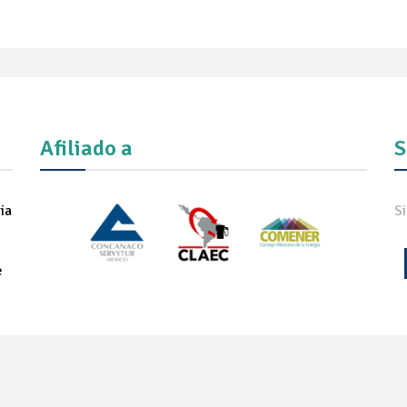
Afiliado a
S
ia
S
e