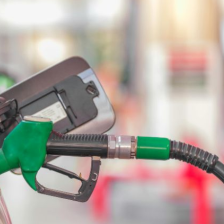
el comprime el margen de las gasolineras: se espera estabilizac
precio internacional del crudo por posible acuerdo de paz
entas de diésel Pemex: PetroIntelligence
ucción de hidrocarburos de Pemex; aún está lejos de la meta
l crudo 4% por la distensión política en Medio Oriente
 nuevo mes para los combustibles
ercado por conversaciones Irán-Omán mantienen precios al alza