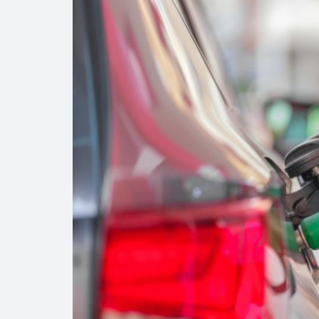
Precio del diés
Baja 5% más el 
Aumentan 83% v
Aumenta la prod
Bajan precios de
Así comienza un
Cautela en el m