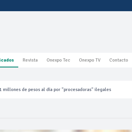
icados
Revista
Onexpo Tec
Onexpo TV
Contacto
 millones de pesos al día por "procesadoras" ilegales
3% ventas diésel Pemex
gulatoria pone a prueba las inversiones de las Estaciones de Ser