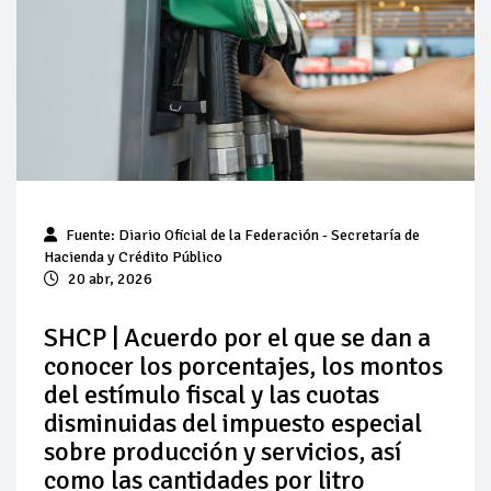
Pierde Pemex 71 millones de pesos al día por
"procesadoras" ilegales
Pacto dispara 83% ventas diésel Pemex
Incertidumbre regulatoria pone a prueba las inversiones de
las Estaciones de Servicio familiares
Precio del diésel comprime el margen de las gasolineras: se
Fuente: Diario Oficial de la Federación - Secretaría de
espera estabilización del mercado
Hacienda y Crédito Público
20 abr, 2026
Baja 5% más el precio internacional del crudo por posible
acuerdo de paz
SHCP | Acuerdo por el que se dan a
conocer los porcentajes, los montos
Petróleo continúa su descenso en el mercado internacional
del estímulo fiscal y las cuotas
disminuidas del impuesto especial
sobre producción y servicios, así
como las cantidades por litro