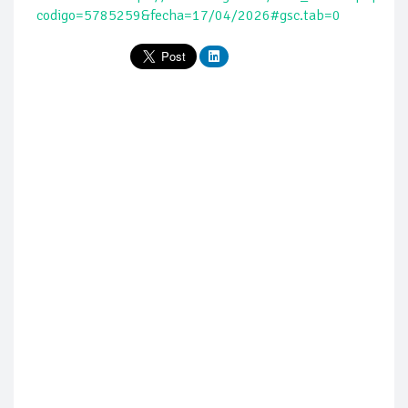
codigo=5785259&fecha=17/04/2026#gsc.tab=0