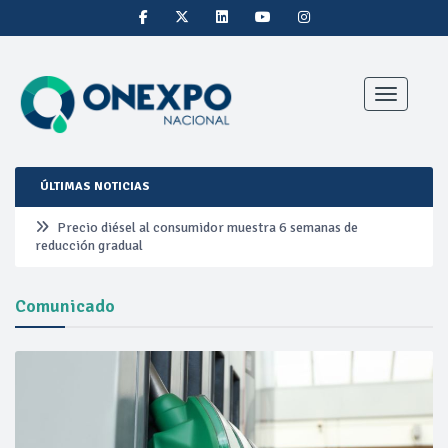
Toggle nav
ÚLTIMAS NOTICIAS
Precio diésel al consumidor muestra 6 semanas de
reducción gradual
Pemex ante la refinación clandestina
Comunicado
Petrobras duplica ganancias en segundo trimestre por
precios del petróleo y producción récord
Cautela en el mercado por conversaciones Irán-Omán
mantienen precios al alza