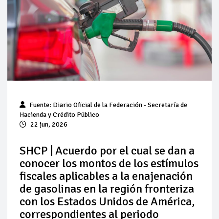
Pierde Pemex 71 millones de pesos al día por
"procesadoras" ilegales
Pacto dispara 83% ventas diésel Pemex
Incertidumbre regulatoria pone a prueba las inversiones de
las Estaciones de Servicio familiares
Precio del diésel comprime el margen de las gasolineras: se
Fuente:
Diario Oficial de la Federación
- Secretaría de
espera estabilización del mercado
Hacienda y Crédito Público
22 jun, 2026
Baja 5% más el precio internacional del crudo por posible
acuerdo de paz
SHCP | Acuerdo por el cual se dan a
conocer los montos de los estímulos
Petróleo continúa su descenso en el mercado internacional
fiscales aplicables a la enajenación
de gasolinas en la región fronteriza
con los Estados Unidos de América,
correspondientes al periodo