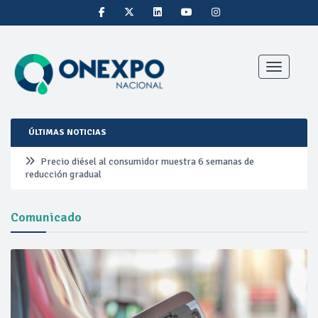
Toggle nav
ÚLTIMAS NOTICIAS
Precio diésel al consumidor muestra 6 semanas de
reducción gradual
Pemex ante la refinación clandestina
Comunicado
Petrobras duplica ganancias en segundo trimestre por
precios del petróleo y producción récord
Cautela en el mercado por conversaciones Irán-Omán
mantienen precios al alza