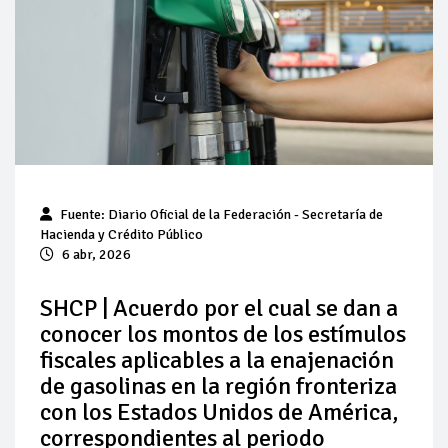
Pierde Pemex 71 millones de pesos al día por
"procesadoras" ilegales
Pacto dispara 83% ventas diésel Pemex
Incertidumbre regulatoria pone a prueba las inversiones de
las Estaciones de Servicio familiares
Precio del diésel comprime el margen de las gasolineras: se
Fuente: Diario Oficial de la Federación - Secretaría de
espera estabilización del mercado
Hacienda y Crédito Público
6 abr, 2026
Baja 5% más el precio internacional del crudo por posible
acuerdo de paz
SHCP | Acuerdo por el cual se dan a
conocer los montos de los estímulos
Petróleo continúa su descenso en el mercado internacional
fiscales aplicables a la enajenación
de gasolinas en la región fronteriza
con los Estados Unidos de América,
correspondientes al periodo