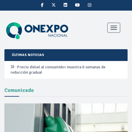
Toggle nav
ÚLTIMAS NOTICIAS
Precio diésel al consumidor muestra 6 semanas de
reducción gradual
Pemex ante la refinación clandestina
Comunicado
Petrobras duplica ganancias en segundo trimestre por
precios del petróleo y producción récord
Cautela en el mercado por conversaciones Irán-Omán
mantienen precios al alza