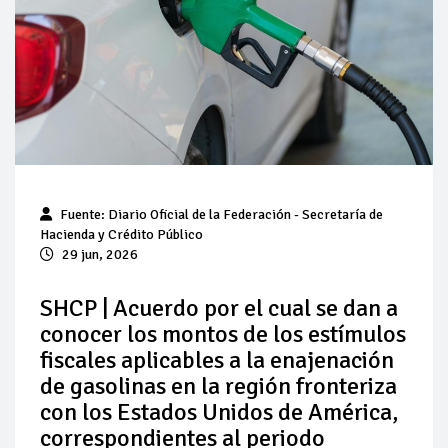
Pierde Pemex 71 millones de pesos al día por
"procesadoras" ilegales
Pacto dispara 83% ventas diésel Pemex
Incertidumbre regulatoria pone a prueba las inversiones de
las Estaciones de Servicio familiares
Precio del diésel comprime el margen de las gasolineras: se
Fuente:
Diario Oficial de la Federación
- Secretaría de
espera estabilización del mercado
Hacienda y Crédito Público
29 jun, 2026
Baja 5% más el precio internacional del crudo por posible
acuerdo de paz
SHCP | Acuerdo por el cual se dan a
conocer los montos de los estímulos
Petróleo continúa su descenso en el mercado internacional
fiscales aplicables a la enajenación
de gasolinas en la región fronteriza
con los Estados Unidos de América,
correspondientes al periodo