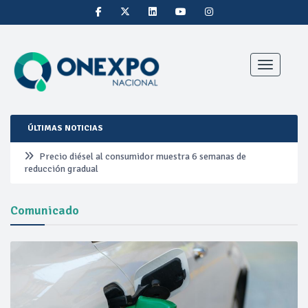
Toggle nav
ÚLTIMAS NOTICIAS
Precio diésel al consumidor muestra 6 semanas de
reducción gradual
Pemex ante la refinación clandestina
Comunicado
Petrobras duplica ganancias en segundo trimestre por
precios del petróleo y producción récord
Cautela en el mercado por conversaciones Irán-Omán
mantienen precios al alza