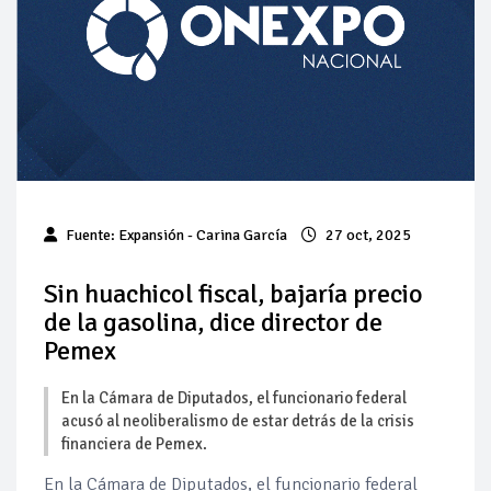
Baja 5% más el precio internacional del crudo por posible
acuerdo de paz
Aumentan 83% ventas de diésel Pemex: PetroIntelligence
Aumenta la producción de hidrocarburos de Pemex; aún
está lejos de la meta
Bajan precios del crudo 4% por la distensión política en
Fuente: Expansión - Carina García
27 oct, 2025
Medio Oriente
Sin huachicol fiscal, bajaría precio
Así comienza un nuevo mes para los combustibles
de la gasolina, dice director de
Pemex
Cautela en el mercado por conversaciones Irán-Omán
mantienen precios al alza
En la Cámara de Diputados, el funcionario federal
acusó al neoliberalismo de estar detrás de la crisis
financiera de Pemex.
En la Cámara de Diputados, el funcionario federal