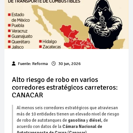
Baja 5% más el precio internacional del crudo por posible
acuerdo de paz
Aumentan 83% ventas de diésel Pemex: PetroIntelligence
Aumenta la producción de hidrocarburos de Pemex; aún
está lejos de la meta
Bajan precios del crudo 4% por la distensión política en
Fuente:
Reforma
30 jun, 2026
Medio Oriente
Alto riesgo de robo en varios
Así comienza un nuevo mes para los combustibles
corredores estratégicos carreteros:
CANACAR
Cautela en el mercado por conversaciones Irán-Omán
mantienen precios al alza
Al menos seis corredores estratégicos que atraviesan
más de 10 entidades tienen un elevado nivel de riesgo
de robo de autotanques de
gasolina
y
diésel
, de
acuerdo con datos de la
Cámara Nacional de
Autotransporte de Carga
(
Canacar
).