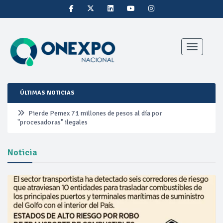
Toggle nav
ÚLTIMAS NOTICIAS
Pierde Pemex 71 millones de pesos al día por
"procesadoras" ilegales
Pacto dispara 83% ventas diésel Pemex
Noticia
Incertidumbre regulatoria pone a prueba las inversiones de
las Estaciones de Servicio familiares
Precio del diésel comprime el margen de las gasolineras: se
espera estabilización del mercado