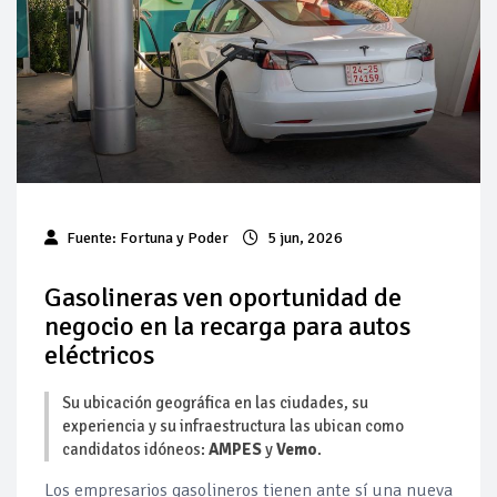
Baja 5% más el precio internacional del crudo por posible
acuerdo de paz
Aumentan 83% ventas de diésel Pemex: PetroIntelligence
Aumenta la producción de hidrocarburos de Pemex; aún
está lejos de la meta
Bajan precios del crudo 4% por la distensión política en
Fuente:
Fortuna y Poder
5 jun, 2026
Medio Oriente
Gasolineras ven oportunidad de
Así comienza un nuevo mes para los combustibles
negocio en la recarga para autos
eléctricos
Cautela en el mercado por conversaciones Irán-Omán
mantienen precios al alza
Su ubicación geográfica en las ciudades, su
experiencia y su infraestructura las ubican como
candidatos idóneos:
AMPES
y
Vemo
.
Los empresarios gasolineros tienen ante sí una nueva