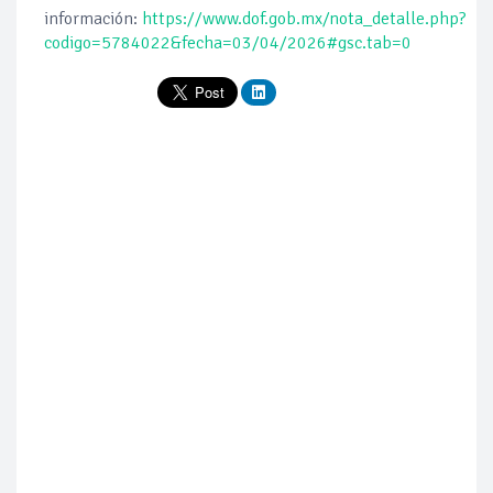
información:
https://www.dof.gob.mx/nota_detalle.php?
codigo=5784022&fecha=03/04/2026#gsc.tab=0