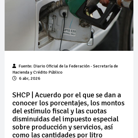
Pierde Pemex 71 millones de pesos al día por
"procesadoras" ilegales
Pacto dispara 83% ventas diésel Pemex
Incertidumbre regulatoria pone a prueba las inversiones de
las Estaciones de Servicio familiares
Precio del diésel comprime el margen de las gasolineras: se
Fuente: Diario Oficial de la Federación - Secretaría de
espera estabilización del mercado
Hacienda y Crédito Público
6 abr, 2026
Baja 5% más el precio internacional del crudo por posible
acuerdo de paz
SHCP | Acuerdo por el que se dan a
conocer los porcentajes, los montos
Petróleo continúa su descenso en el mercado internacional
del estímulo fiscal y las cuotas
disminuidas del impuesto especial
sobre producción y servicios, así
como las cantidades por litro