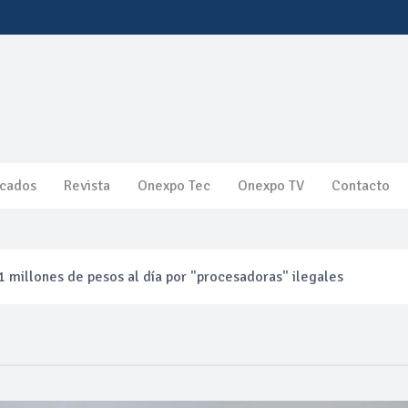
cados
Revista
Onexpo Tec
Onexpo TV
Contacto
 millones de pesos al día por "procesadoras" ilegales
3% ventas diésel Pemex
gulatoria pone a prueba las inversiones de las Estaciones de Ser