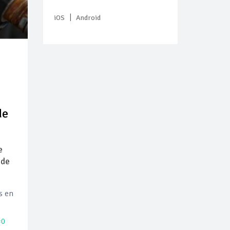
|
iOS
Android
de
e
 de
s en
=0