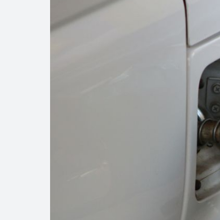
Precio del diés
Baja 5% más el 
Aumentan 83% v
Aumenta la prod
Bajan precios de
Así comienza un
Cautela en el m