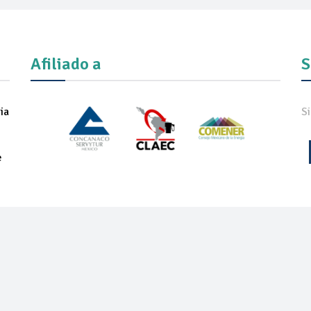
Afiliado a
S
ia
S
e
IADOS
NOTICIAS
COMUNICADOS
REVISTA
ONEXPO TEC
ON