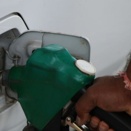
el comprime el margen de las gasolineras: se espera estabilizac
precio internacional del crudo por posible acuerdo de paz
entas de diésel Pemex: PetroIntelligence
ucción de hidrocarburos de Pemex; aún está lejos de la meta
l crudo 4% por la distensión política en Medio Oriente
 nuevo mes para los combustibles
ercado por conversaciones Irán-Omán mantienen precios al alza