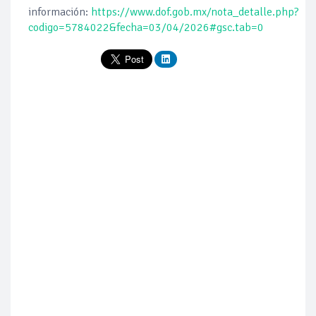
información:
https://www.dof.gob.mx/nota_detalle.php?
codigo=5784022&fecha=03/04/2026#gsc.tab=0