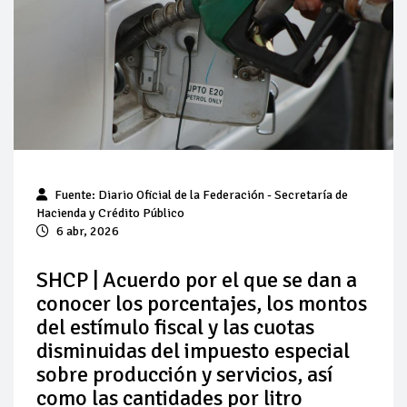
Pierde Pemex 71 millones de pesos al día por
"procesadoras" ilegales
Pacto dispara 83% ventas diésel Pemex
Incertidumbre regulatoria pone a prueba las inversiones de
las Estaciones de Servicio familiares
Precio del diésel comprime el margen de las gasolineras: se
Fuente: Diario Oficial de la Federación - Secretaría de
espera estabilización del mercado
Hacienda y Crédito Público
6 abr, 2026
Baja 5% más el precio internacional del crudo por posible
acuerdo de paz
SHCP | Acuerdo por el que se dan a
conocer los porcentajes, los montos
Petróleo continúa su descenso en el mercado internacional
del estímulo fiscal y las cuotas
disminuidas del impuesto especial
sobre producción y servicios, así
como las cantidades por litro