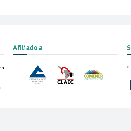
Afiliado a
S
ia
S
e