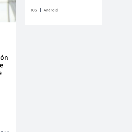
|
iOS
Android
ión
ue
e
ue se