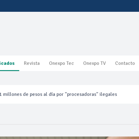
icados
Revista
Onexpo Tec
Onexpo TV
Contacto
 millones de pesos al día por "procesadoras" ilegales
3% ventas diésel Pemex
gulatoria pone a prueba las inversiones de las Estaciones de Ser