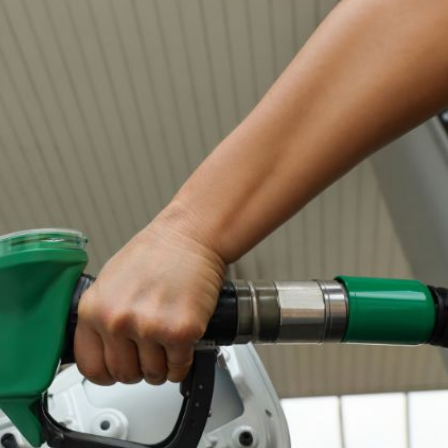
el comprime el margen de las gasolineras: se espera estabilizac
precio internacional del crudo por posible acuerdo de paz
entas de diésel Pemex: PetroIntelligence
ucción de hidrocarburos de Pemex; aún está lejos de la meta
l crudo 4% por la distensión política en Medio Oriente
 nuevo mes para los combustibles
ercado por conversaciones Irán-Omán mantienen precios al alza