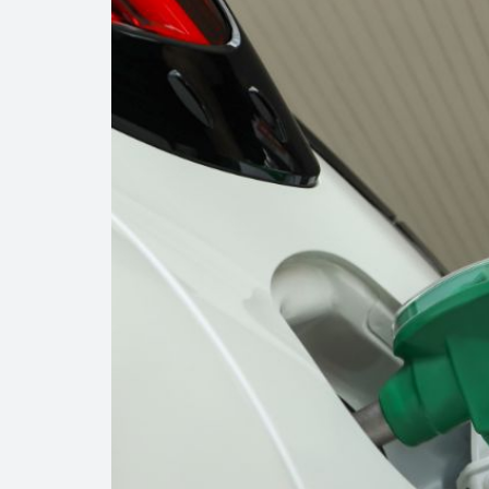
Precio del diés
Baja 5% más el 
Aumentan 83% v
Aumenta la prod
Bajan precios de
Así comienza un
Cautela en el m