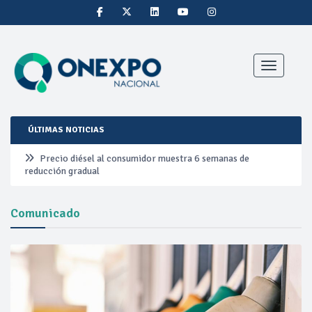
Toggle nav
ÚLTIMAS NOTICIAS
Precio diésel al consumidor muestra 6 semanas de
reducción gradual
Pemex ante la refinación clandestina
Comunicado
Petrobras duplica ganancias en segundo trimestre por
precios del petróleo y producción récord
Cautela en el mercado por conversaciones Irán-Omán
mantienen precios al alza