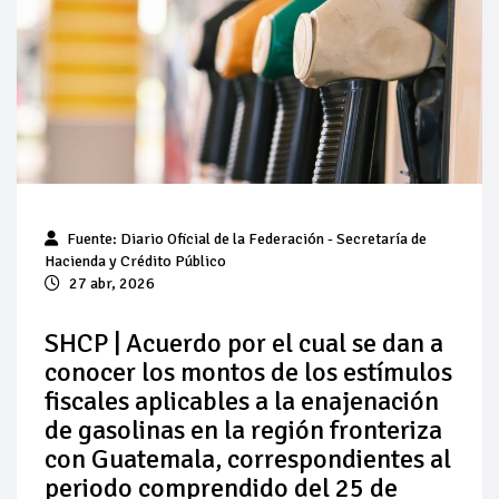
Pierde Pemex 71 millones de pesos al día por
"procesadoras" ilegales
Pacto dispara 83% ventas diésel Pemex
Incertidumbre regulatoria pone a prueba las inversiones de
las Estaciones de Servicio familiares
Precio del diésel comprime el margen de las gasolineras: se
Fuente: Diario Oficial de la Federación - Secretaría de
espera estabilización del mercado
Hacienda y Crédito Público
27 abr, 2026
Baja 5% más el precio internacional del crudo por posible
acuerdo de paz
SHCP | Acuerdo por el cual se dan a
conocer los montos de los estímulos
Petróleo continúa su descenso en el mercado internacional
fiscales aplicables a la enajenación
de gasolinas en la región fronteriza
con Guatemala, correspondientes al
periodo comprendido del 25 de