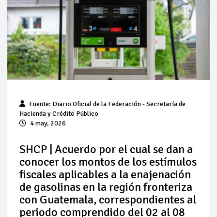
Baja 5% más el precio internacional del crudo por posible
acuerdo de paz
Aumentan 83% ventas de diésel Pemex: PetroIntelligence
Aumenta la producción de hidrocarburos de Pemex; aún
está lejos de la meta
Bajan precios del crudo 4% por la distensión política en
Fuente: Diario Oficial de la Federación - Secretaría de
Medio Oriente
Hacienda y Crédito Público
4 may, 2026
Así comienza un nuevo mes para los combustibles
SHCP | Acuerdo por el cual se dan a
Cautela en el mercado por conversaciones Irán-Omán
conocer los montos de los estímulos
mantienen precios al alza
fiscales aplicables a la enajenación
de gasolinas en la región fronteriza
con Guatemala, correspondientes al
periodo comprendido del 02 al 08