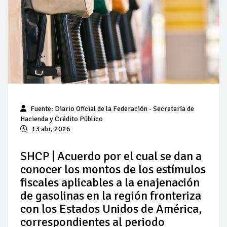
Pierde Pemex 71 millones de pesos al día por
"procesadoras" ilegales
Pacto dispara 83% ventas diésel Pemex
Incertidumbre regulatoria pone a prueba las inversiones de
las Estaciones de Servicio familiares
Precio del diésel comprime el margen de las gasolineras: se
Fuente: Diario Oficial de la Federación - Secretaría de
espera estabilización del mercado
Hacienda y Crédito Público
13 abr, 2026
Baja 5% más el precio internacional del crudo por posible
acuerdo de paz
SHCP | Acuerdo por el cual se dan a
conocer los montos de los estímulos
Petróleo continúa su descenso en el mercado internacional
fiscales aplicables a la enajenación
de gasolinas en la región fronteriza
con los Estados Unidos de América,
correspondientes al periodo