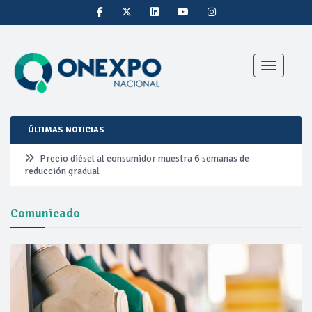
Toggle nav
ÚLTIMAS NOTICIAS
Precio diésel al consumidor muestra 6 semanas de
reducción gradual
Pemex ante la refinación clandestina
Comunicado
Petrobras duplica ganancias en segundo trimestre por
precios del petróleo y producción récord
Cautela en el mercado por conversaciones Irán-Omán
mantienen precios al alza