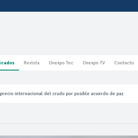
icados
Revista
Onexpo Tec
Onexpo TV
Contacto
precio internacional del crudo por posible acuerdo de paz
entas de diésel Pemex: PetroIntelligence
ucción de hidrocarburos de Pemex; aún está lejos de la meta