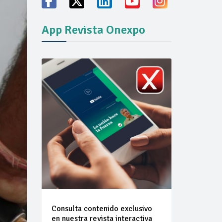
App Revista Onexpo
an
scal y cuotas disminuidas del impuesto
s combustibles que se indican del 01 al 07 de
 aplicables a la enajenación de gasolinas en la
 comprendido del 01 al 07 de agosto de 2026
ión del mercado
Consulta contenido exclusivo
en nuestra revista interactiva