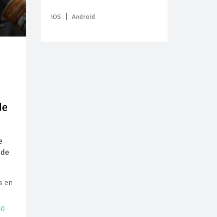
|
iOS
Android
de
e
 de
s en
=0