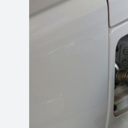
Bajan precios de
Así comienza un
Evolución crimin
Cambio de tende
SHCP | Acuerdo 
especial sobre prod
agosto
SHCP | Acuerdo p
región fronteriza 
Precio del diés