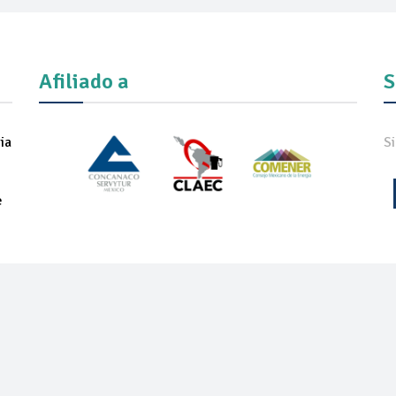
Afiliado a
S
ia
S
e
IADOS
NOTICIAS
COMUNICADOS
REVISTA
ONEXPO TEC
ON