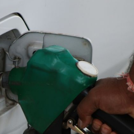
l crudo 4% por la distensión política en Medio Oriente
 nuevo mes para los combustibles
al: pasan de robar gasolina a la producción propia
ncias: autos eléctricos bajan de precio, los de gasolina aument
por el que se dan a conocer porcentajes, montos del estímulo fi
ucción y servicios, así como cantidades por litro aplicables a lo
or el cual se dan a conocer los montos de los estímulos fiscales
con los Estados Unidos de América, correspondientes al periodo
el comprime el margen de las gasolineras: se espera estabilizac