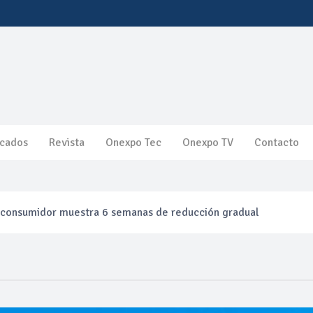
cados
Revista
Onexpo Tec
Onexpo TV
Contacto
l consumidor muestra 6 semanas de reducción gradual
efinación clandestina
ca ganancias en segundo trimestre por precios del petróleo y pr