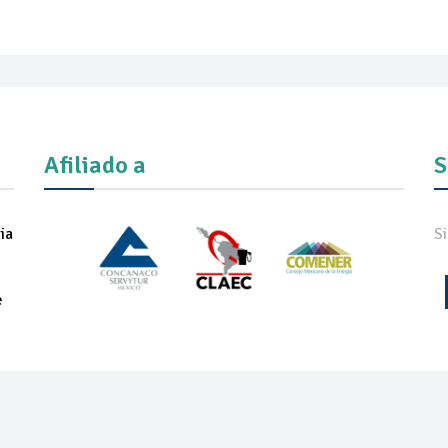
Afiliado a
S
ia
S
e