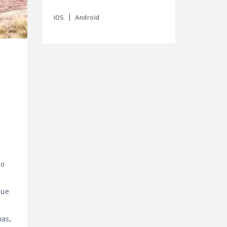
|
iOS
Android
ho
que
nas,