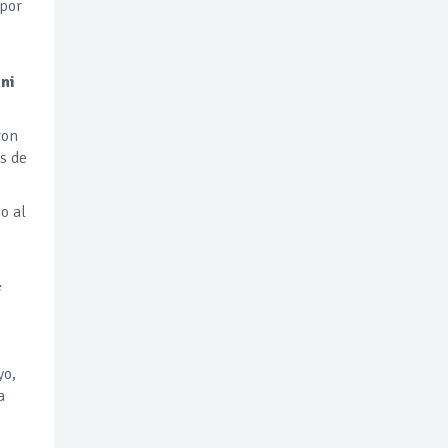
 por
ni
ron
s de
o al
yo,
a