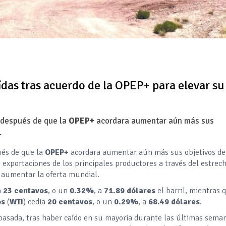
ídas tras acuerdo de la OPEP+ para elevar su
, después de que la
OPEP+
acordara aumentar aún más sus
.
ués de que la
OPEP+
acordara aumentar aún más sus objetivos de
s exportaciones de los principales productores a través del estrec
a aumentar la oferta mundial.
n
23 centavos
, o un
0.32%
, a
71.89 dólares
el barril, mientras 
os
(
WTI
) cedía
20 centavos
, o un
0.29%
, a
68.49 dólares
.
asada, tras haber caído en su mayoría durante las últimas sema