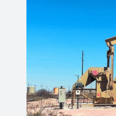
Cautela en el m
Pierde Pemex 71
Pacto dispara 8
Incertidumbre re
Precio del diés
Baja 5% más el 
Petróleo contin