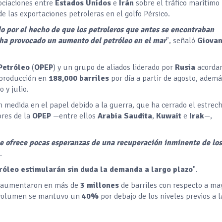
gociaciones entre
Estados Unidos
e
Irán
sobre el tráfico marítimo
de las exportaciones petroleras en el golfo Pérsico.
do por el hecho de que los petroleros que antes se encontraban
e ha provocado un aumento del petróleo en el mar
", señaló
Giovan
Petróleo
(
OPEP
) y un grupo de aliados liderado por
Rusia
acorda
 producción en
188,000 barriles
por día a partir de agosto, ademá
 y julio.
medida en el papel debido a la guerra, que ha cerrado el estrech
ores de la
OPEP
—entre ellos
Arabia Saudita
,
Kuwait
e
Irak
—,
e ofrece pocas esperanzas de una recuperación inminente de los
.
tróleo estimularán sin duda la demanda a largo plazo
".
aumentaron en más de
3 millones
de barriles con respecto a ma
volumen se mantuvo un
40%
por debajo de los niveles previos a l