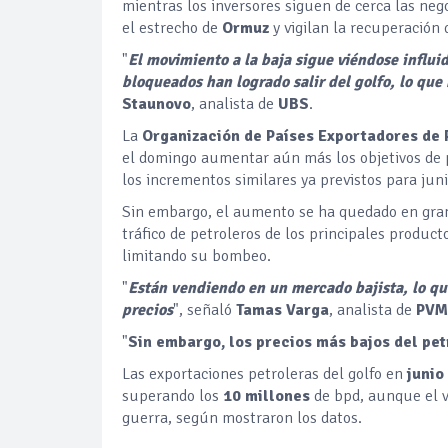
mientras los inversores siguen de cerca las ne
el estrecho de
Ormuz
y vigilan la recuperación 
"
El movimiento a la baja sigue viéndose influi
bloqueados han logrado salir del golfo, lo qu
Staunovo
, analista de
UBS
.
La
Organización de Países Exportadores de 
el domingo aumentar aún más los objetivos de
los incrementos similares ya previstos para junio
Sin embargo, el aumento se ha quedado en gran 
tráfico de petroleros de los principales product
limitando su bombeo.
"
Están vendiendo en un mercado bajista, lo qu
precios
", señaló
Tamas Varga
, analista de
PVM
"
Sin embargo, los precios más bajos del pe
Las exportaciones petroleras del golfo en
junio
superando los
10 millones
de bpd, aunque el 
guerra, según mostraron los datos.