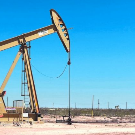
ercado por conversaciones Irán-Omán mantienen precios al alza
 millones de pesos al día por "procesadoras" ilegales
3% ventas diésel Pemex
gulatoria pone a prueba las inversiones de las Estaciones de Ser
el comprime el margen de las gasolineras: se espera estabilizac
precio internacional del crudo por posible acuerdo de paz
úa su descenso en el mercado internacional