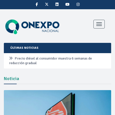
Toggle nav
ÚLTIMAS NOTICIAS
Precio diésel al consumidor muestra 6 semanas de
reducción gradual
Pemex ante la refinación clandestina
Noticia
Petrobras duplica ganancias en segundo trimestre por
precios del petróleo y producción récord
Cautela en el mercado por conversaciones Irán-Omán
mantienen precios al alza