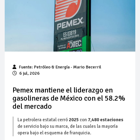
Pierde Pemex 71 millones de pesos al día por
"procesadoras" ilegales
Pacto dispara 83% ventas diésel Pemex
Incertidumbre regulatoria pone a prueba las inversiones de
las Estaciones de Servicio familiares
Precio del diésel comprime el margen de las gasolineras: se
Fuente:
Petróleo & Energía
- Mario Becerril
espera estabilización del mercado
6 jul, 2026
Baja 5% más el precio internacional del crudo por posible
acuerdo de paz
Pemex mantiene el liderazgo en
gasolineras de México con el 58.2%
Petróleo continúa su descenso en el mercado internacional
del mercado
La petrolera estatal cerró
2025
con
7,480 estaciones
de servicio bajo su marca, de las cuales la mayoría
opera bajo el esquema de franquicia.