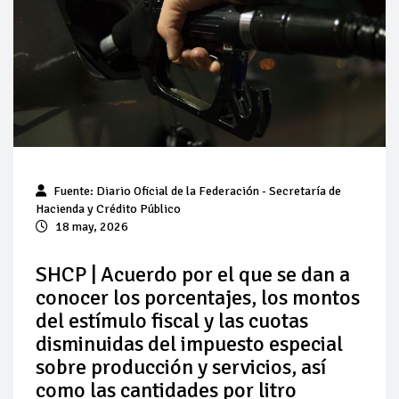
Baja 5% más el precio internacional del crudo por posible
acuerdo de paz
Aumentan 83% ventas de diésel Pemex: PetroIntelligence
Aumenta la producción de hidrocarburos de Pemex; aún
está lejos de la meta
Bajan precios del crudo 4% por la distensión política en
Fuente: Diario Oficial de la Federación - Secretaría de
Medio Oriente
Hacienda y Crédito Público
18 may, 2026
Así comienza un nuevo mes para los combustibles
SHCP | Acuerdo por el que se dan a
Cautela en el mercado por conversaciones Irán-Omán
conocer los porcentajes, los montos
mantienen precios al alza
del estímulo fiscal y las cuotas
disminuidas del impuesto especial
sobre producción y servicios, así
como las cantidades por litro