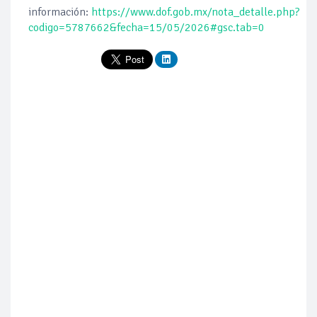
información:
https://www.dof.gob.mx/nota_detalle.php?
codigo=5787662&fecha=15/05/2026#gsc.tab=0