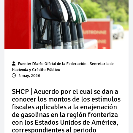
Baja 5% más el precio internacional del crudo por posible
acuerdo de paz
Aumentan 83% ventas de diésel Pemex: PetroIntelligence
Aumenta la producción de hidrocarburos de Pemex; aún
está lejos de la meta
Bajan precios del crudo 4% por la distensión política en
Fuente: Diario Oficial de la Federación - Secretaría de
Medio Oriente
Hacienda y Crédito Público
4 may, 2026
Así comienza un nuevo mes para los combustibles
SHCP | Acuerdo por el cual se dan a
Cautela en el mercado por conversaciones Irán-Omán
conocer los montos de los estímulos
mantienen precios al alza
fiscales aplicables a la enajenación
de gasolinas en la región fronteriza
con los Estados Unidos de América,
correspondientes al periodo