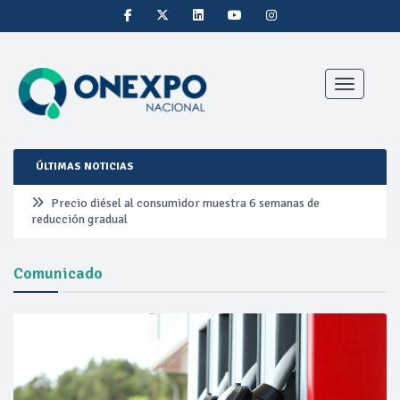
Toggle nav
ÚLTIMAS NOTICIAS
Precio diésel al consumidor muestra 6 semanas de
reducción gradual
Pemex ante la refinación clandestina
Comunicado
Petrobras duplica ganancias en segundo trimestre por
precios del petróleo y producción récord
Cautela en el mercado por conversaciones Irán-Omán
mantienen precios al alza