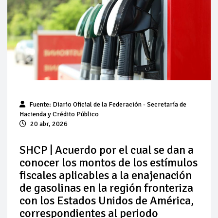
Pierde Pemex 71 millones de pesos al día por
"procesadoras" ilegales
Pacto dispara 83% ventas diésel Pemex
Incertidumbre regulatoria pone a prueba las inversiones de
las Estaciones de Servicio familiares
Precio del diésel comprime el margen de las gasolineras: se
Fuente: Diario Oficial de la Federación - Secretaría de
espera estabilización del mercado
Hacienda y Crédito Público
20 abr, 2026
Baja 5% más el precio internacional del crudo por posible
acuerdo de paz
SHCP | Acuerdo por el cual se dan a
conocer los montos de los estímulos
Petróleo continúa su descenso en el mercado internacional
fiscales aplicables a la enajenación
de gasolinas en la región fronteriza
con los Estados Unidos de América,
correspondientes al periodo