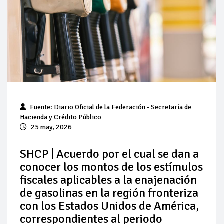
Baja 5% más el precio internacional del crudo por posible
acuerdo de paz
Aumentan 83% ventas de diésel Pemex: PetroIntelligence
Aumenta la producción de hidrocarburos de Pemex; aún
está lejos de la meta
Bajan precios del crudo 4% por la distensión política en
Fuente: Diario Oficial de la Federación - Secretaría de
Medio Oriente
Hacienda y Crédito Público
25 may, 2026
Así comienza un nuevo mes para los combustibles
SHCP | Acuerdo por el cual se dan a
Cautela en el mercado por conversaciones Irán-Omán
conocer los montos de los estímulos
mantienen precios al alza
fiscales aplicables a la enajenación
de gasolinas en la región fronteriza
con los Estados Unidos de América,
correspondientes al periodo