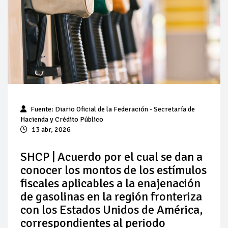
Pierde Pemex 71 millones de pesos al día por
"procesadoras" ilegales
Pacto dispara 83% ventas diésel Pemex
Incertidumbre regulatoria pone a prueba las inversiones de
las Estaciones de Servicio familiares
Precio del diésel comprime el margen de las gasolineras: se
Fuente: Diario Oficial de la Federación - Secretaría de
espera estabilización del mercado
Hacienda y Crédito Público
13 abr, 2026
Baja 5% más el precio internacional del crudo por posible
acuerdo de paz
SHCP | Acuerdo por el cual se dan a
conocer los montos de los estímulos
Petróleo continúa su descenso en el mercado internacional
fiscales aplicables a la enajenación
de gasolinas en la región fronteriza
con los Estados Unidos de América,
correspondientes al periodo