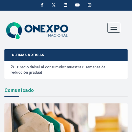
Toggle nav
ÚLTIMAS NOTICIAS
Precio diésel al consumidor muestra 6 semanas de
reducción gradual
Pemex ante la refinación clandestina
Comunicado
Petrobras duplica ganancias en segundo trimestre por
precios del petróleo y producción récord
Cautela en el mercado por conversaciones Irán-Omán
mantienen precios al alza