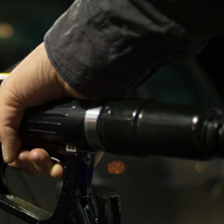
el comprime el margen de las gasolineras: se espera estabilizac
precio internacional del crudo por posible acuerdo de paz
entas de diésel Pemex: PetroIntelligence
ucción de hidrocarburos de Pemex; aún está lejos de la meta
l crudo 4% por la distensión política en Medio Oriente
 nuevo mes para los combustibles
ercado por conversaciones Irán-Omán mantienen precios al alza