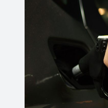
Precio del diés
Baja 5% más el 
Aumentan 83% v
Aumenta la prod
Bajan precios de
Así comienza un
Cautela en el m