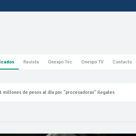
icados
Revista
Onexpo Tec
Onexpo TV
Contacto
 millones de pesos al día por "procesadoras" ilegales
3% ventas diésel Pemex
gulatoria pone a prueba las inversiones de las Estaciones de Ser