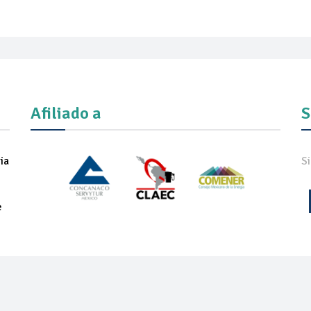
Afiliado a
S
ia
S
e