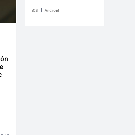
|
iOS
Android
ión
ue
e
ue se