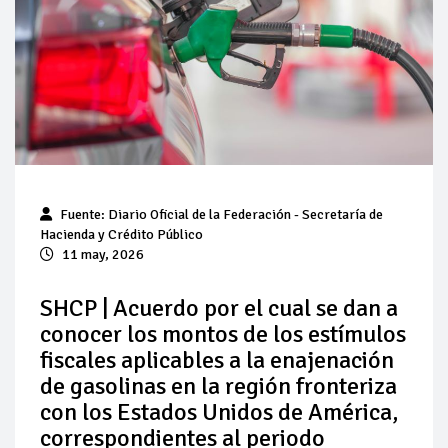
Pierde Pemex 71 millones de pesos al día por
"procesadoras" ilegales
Pacto dispara 83% ventas diésel Pemex
Incertidumbre regulatoria pone a prueba las inversiones de
las Estaciones de Servicio familiares
Precio del diésel comprime el margen de las gasolineras: se
Fuente: Diario Oficial de la Federación - Secretaría de
espera estabilización del mercado
Hacienda y Crédito Público
11 may, 2026
Baja 5% más el precio internacional del crudo por posible
acuerdo de paz
SHCP | Acuerdo por el cual se dan a
conocer los montos de los estímulos
Petróleo continúa su descenso en el mercado internacional
fiscales aplicables a la enajenación
de gasolinas en la región fronteriza
con los Estados Unidos de América,
correspondientes al periodo