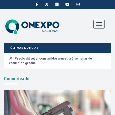
Toggle nav
ÚLTIMAS NOTICIAS
Precio diésel al consumidor muestra 6 semanas de
reducción gradual
Pemex ante la refinación clandestina
Comunicado
Petrobras duplica ganancias en segundo trimestre por
precios del petróleo y producción récord
Cautela en el mercado por conversaciones Irán-Omán
mantienen precios al alza